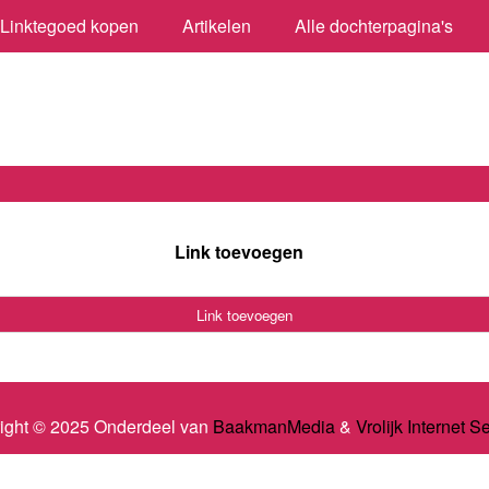
Linktegoed kopen
Artikelen
Alle dochterpagina's
Link toevoegen
Link toevoegen
ight © 2025 Onderdeel van
BaakmanMedia
&
Vrolijk Internet S